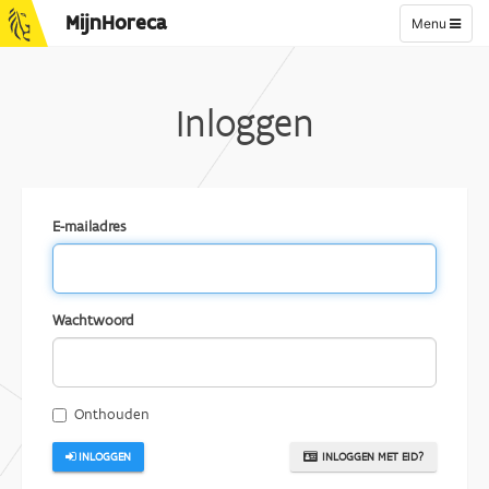
MijnHoreca
Toggle
Menu
navigation
Inloggen
E-mailadres
Wachtwoord
Onthouden
INLOGGEN
INLOGGEN MET EID?